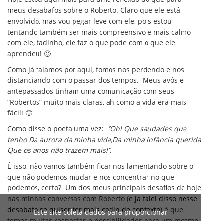
meus desabafos sobre o Roberto. Claro que ele está
envolvido, mas vou pegar leve com ele, pois estou
tentando também ser mais compreensivo e mais calmo
com ele, tadinho, ele faz o que pode com o que ele
aprendeu! 🙂
Como já falamos por aqui, fomos nos perdendo e nos
distanciando com o passar dos tempos. Meus avós e
antepassados tinham uma comunicação com seus
“Robertos” muito mais claras, ah como a vida era mais
fácil! 🙂
Como disse o poeta uma vez:
“Oh! Que saudades que
tenho Da aurora da minha vida,Da minha infância querida
Que os anos não trazem mais!”
.
É isso, não vamos também ficar nos lamentando sobre o
que não podemos mudar e nos concentrar no que
podemos, certo? Um dos meus principais desafios de hoje
nas minhas conversas com Roberto (
e ja falei disso nesse
desabafo se quiser ter mais cadin de contexto
) é que
Este site coleta dados para proporcionar
temos muitas respostas e possibilidades para um mesmo