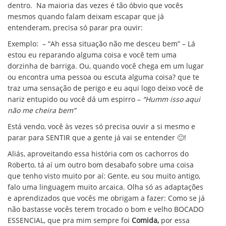
dentro. Na maioria das vezes é tão óbvio que vocês
mesmos quando falam deixam escapar que já
entenderam, precisa só parar pra ouvir:
Exemplo: – “Ah essa situação não me desceu bem” – Lá
estou eu reparando alguma coisa e você tem uma
dorzinha de barriga. Ou, quando você chega em um lugar
ou encontra uma pessoa ou escuta alguma coisa? que te
traz uma sensação de perigo e eu aqui logo deixo você de
nariz entupido ou você dá um espirro –
“Humm isso aqui
não me cheira bem”
Está vendo, você às vezes só precisa ouvir a si mesmo e
parar para SENTIR que a gente já vai se entender 🙂!
Aliás, aproveitando essa história com os cachorros do
Roberto, tá aí um outro bom desabafo sobre uma coisa
que tenho visto muito por aí: Gente, eu sou muito antigo,
falo uma linguagem muito arcaica. Olha só as adaptações
e aprendizados que vocês me obrigam a fazer: Como se já
não bastasse vocês terem trocado o bom e velho BOCADO
ESSENCIAL, que pra mim sempre foi
Comida,
por essa