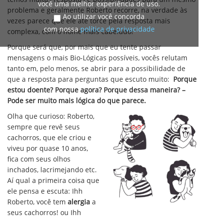
você uma melhor experiência de uso.
problema e geralmente Roberto recorre, na verdade às
Ao utilizar você concorda
vezes parece que ele até torce pela resposta mais
com nossa
política de privacidade
complexa, com o nome mais cabeludo!
Porque será que, por mais que eu tente passar
mensagens o mais Bio-Lógicas possíveis, vocês relutam
tanto em, pelo menos, se abrir para a possibilidade de
que a resposta para perguntas que escuto muito:
Porque
estou doente? Porque agora? Porque dessa maneira? –
Pode ser muito mais lógica do que parece.
Olha que curioso: Roberto,
sempre que revê seus
cachorros, que ele criou e
viveu por quase 10 anos,
fica com seus olhos
inchados, lacrimejando etc.
Aí qual a primeira coisa que
ele pensa e escuta: Ihh
Roberto, você tem
alergia
a
seus cachorros! ou Ihh