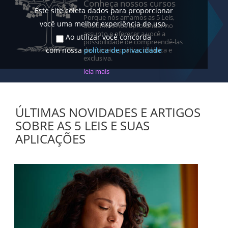
Conheça nossos cursos
Este site coleta dados para proporcionar
Porque nós amamos as 5 Leis,
você uma melhor experiência de uso.
decidimos nos aprofundar no
assunto e oferecer a você a
Ao utilizar você concorda
possibilidade de compreendê-las
com nossa
política de privacidade
de maneira prática, didática e
exclusiva.
leia mais
ÚLTIMAS NOVIDADES E ARTIGOS
SOBRE AS 5 LEIS E SUAS
APLICAÇÕES