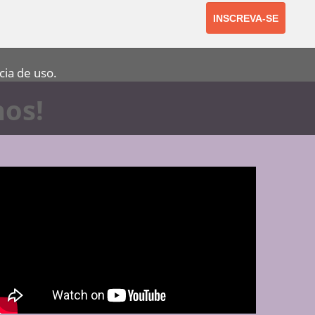
cia de uso.
nos!