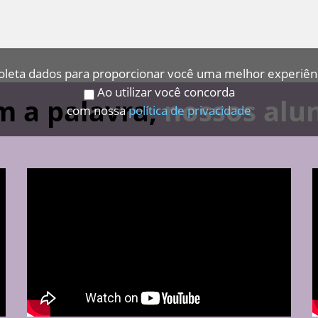
coleta dados para proporcionar você uma melhor experiên
Ao utilizar você concorda
 a palavra,
nossos alu
com nossa
política de privacidade