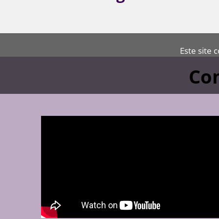
Este site 
Com