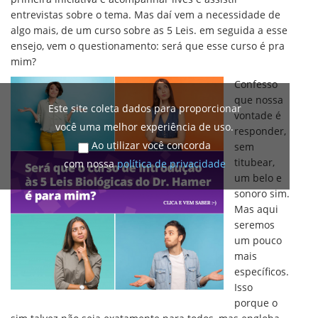
entrevistas sobre o tema. Mas daí vem a necessidade de
algo mais, de um curso sobre as 5 Leis. em seguida a esse
ensejo, vem o questionamento: será que esse curso é pra
mim?
Confesso
que nossa
Este site coleta dados para proporcionar
vontade é
você uma melhor experiência de uso.
responder,
Ao utilizar você concorda
sem
titubear,
com nossa
política de privacidade
um belo e
sonoro sim.
Mas aqui
seremos
um pouco
mais
específicos.
Isso
porque o