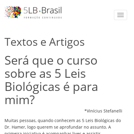
Toggle
naviga
Textos e Artigos
Será que o curso
sobre as 5 Leis
Biológicas é para
mim?
*Vinícius Stefanelli
Muitas pessoas, quando conhecem as 5 Leis Biológicas do
Dr. Hamer, logo querem se aprofundar no assunto. A
primeira iniciativa é acompanhar lives e assistir