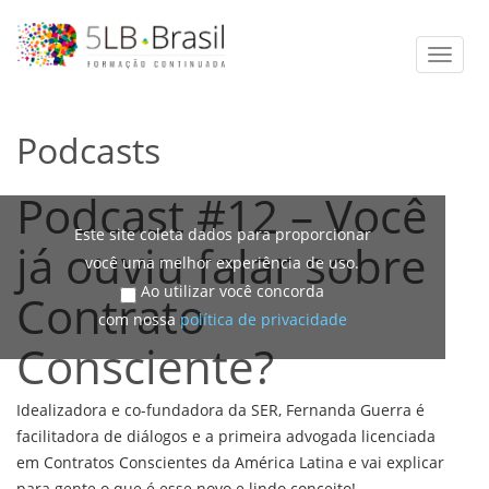
Toggle
naviga
Podcasts
Podcast #12 – Você
Este site coleta dados para proporcionar
já ouviu falar sobre
você uma melhor experiência de uso.
Ao utilizar você concorda
Contrato
com nossa
política de privacidade
Consciente?
Idealizadora e co-fundadora da SER, Fernanda Guerra é
facilitadora de diálogos e a primeira advogada licenciada
em Contratos Conscientes da América Latina e vai explicar
para gente o que é esse novo e lindo conceito!