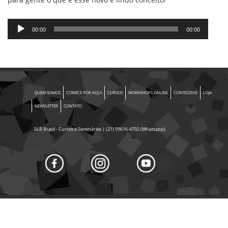
Tocador
00:00
00:00
de
áudio
QUEM SOMOS
COMECE POR AQUI
CURSOS
WORKSHOPS ONLINE
CONTEÚDOS
LOJA
NEWSLETTER
CONTATO
5LB Brasil - Cursos e Seminários | (21) 99616-4702 (Whatsapp)