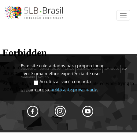
Toggle
naviga
Este site coleta dados para proporcionar
QUEM SOMOS
COMECE POR AQUI
CURSOS
WORKSHOPS ONLINE
CONTEÚDOS
LOJA
você uma melhor experiência de uso.
NEWSLETTER
CONTATO
Ao utilizar você concorda
com nossa
política de privacidade
5LB Brasil - Cursos e Seminários | (21) 99616-4702 (Whatsapp)